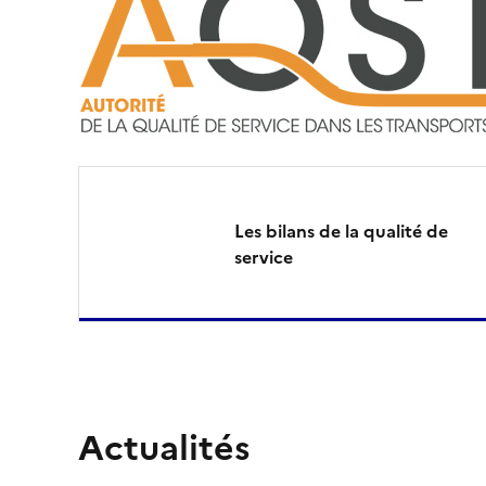
u
a
l
i
t
Les bilans de la qualité de
service
é
T
r
a
Actualités
n