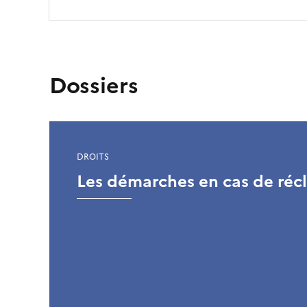
t
o
r
Dossiers
i
t
DROITS
é
Les démarches en cas de réc
d
e
l