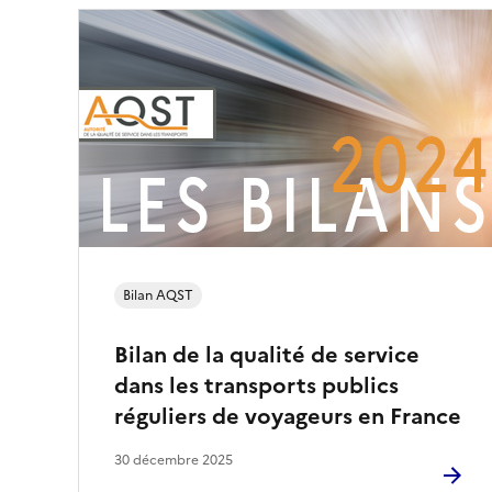
s
p
o
r
t
s
Bilan AQST
-
Bilan de la qualité de service
dans les transports publics
A
réguliers de voyageurs en France
u
30 décembre 2025