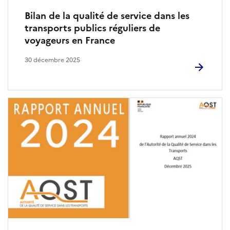
t
Bilan de la qualité de service dans les
é
transports publics réguliers de
voyageurs en France
d
e
30 décembre 2025
l
a
q
u
a
l
i