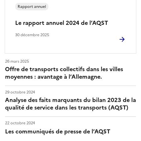
t
Rapport annuel
é
Le rapport annuel 2024 de l’AQST
d
e
30 décembre 2025
s
e
26 mars 2025
Offre de transports collectifs dans les villes
r
moyennes : avantage à l’Allemagne.
v
29 octobre 2024
i
Analyse des faits marquants du bilan 2023 de la
qualité de service dans les transports (AQST)
c
e
22 octobre 2024
Les communiqués de presse de l’AQST
d