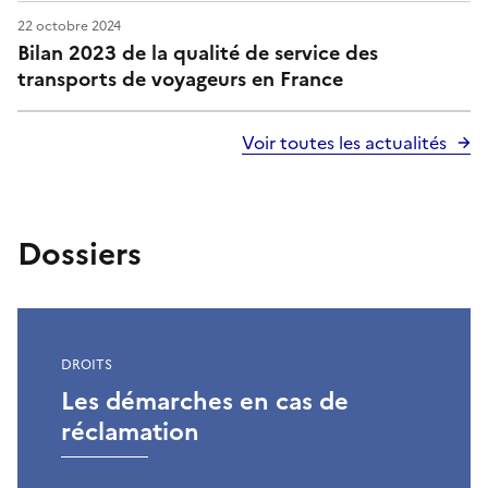
a
22 octobre 2024
Bilan 2023 de la qualité de service des
n
transports de voyageurs en France
s
Voir toutes les actualités
l
e
s
Dossiers
t
r
DROITS
a
Les démarches en cas de
n
réclamation
s