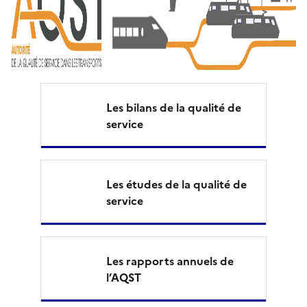
a
l
i
t
Les bilans de la qualité de
é
service
T
r
Les études de la qualité de
service
a
n
s
Les rapports annuels de
l’AQST
p